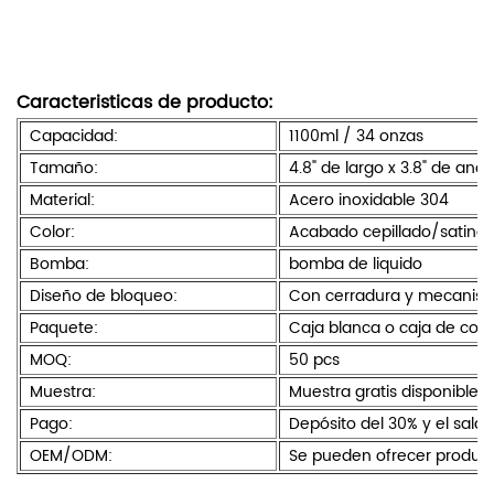
Caracteristicas de producto:
Capacidad:
1100ml / 34 onzas
Tamaño:
4.8" de largo x 3.8" de anch
Material:
Acero inoxidable 304
Color:
Acabado cepillado/satina
Bomba:
bomba de liquido
Diseño de bloqueo:
Con cerradura y mecanism
Paquete:
Caja blanca o caja de colo
MOQ:
50 pcs
Muestra:
Muestra gratis disponible
Pago:
Depósito del 30% y el sald
OEM/ODM:
Se pueden ofrecer product