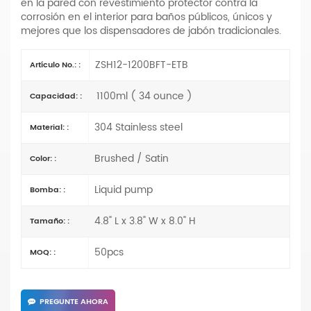
en la pared con revestimiento protector contra la
corrosión en el interior para baños públicos, únicos y
mejores que los dispensadores de jabón tradicionales.
ZSH12-1200BFT-ETB
Artículo No.: :
1100ml ( 34 ounce )
Capacidad: :
304 Stainless steel
Material: :
Brushed / Satin
Color: :
Liquid pump
Bomba: :
4.8" L x 3.8" W x 8.0" H
Tamaño: :
50pcs
MOQ: :
PREGUNTE AHORA