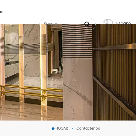
es
Español
English
Français
Русский
Español
عربي
中文
HOGAR
Contáctenos