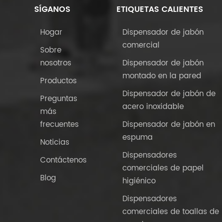
SÍGANOS
ETIQUETAS CALIENTES
Hogar
Dispensador de jabón
comercial
Sobre
nosotros
Dispensador de jabón
montado en la pared
Productos
Dispensador de jabón de
Preguntas
acero inoxidable
más
frecuentes
Dispensador de jabón en
espuma
Noticias
Dispensadores
Contáctenos
comerciales de papel
Blog
higiénico
Dispensadores
comerciales de toallas de