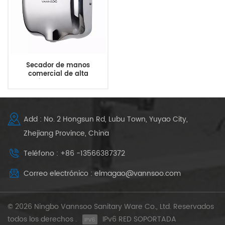
Secador de manos
comercial de alta
velocidad para baños
Add : No. 2 Hongsun Rd, Lubu Town, Yuyao City,
Zhejiang Province, China
Teléfono : +86 -13566387372
Correo electrónico : elmagao@vannsoo.com
© 2026 Ningbo Vannsoo Sanitary Ware Co., Ltd. Reservados
todos los derechos .
IPv6 RED SOPORTADA