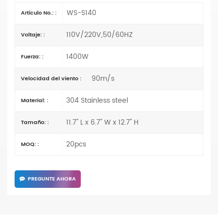
WS-S140
Artículo No.: :
110V/220V,50/60HZ
Voltaje: :
1400W
Fuerza: :
90m/s
Velocidad del viento :
304 Stainless steel
Material: :
11.7" L x 6.7" W x 12.7" H
Tamaño: :
20pcs
MOQ: :
PREGUNTE AHORA