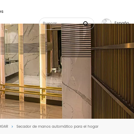
es
Español
English
Français
Русский
Español
عربي
中文
OGAR
Secador de manos automático para el hogar