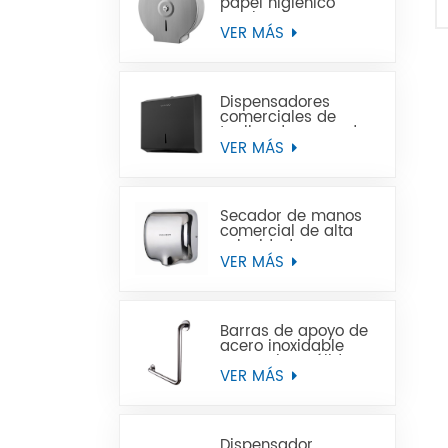
papel higiénico
Jumbo de acero
inoxidable para
VER MÁS
montaje en pared
comercial
Dispensadores
comerciales de
toallas de mano de
papel negro de
VER MÁS
acero inoxidable
Secador de manos
comercial de alta
velocidad para
baños
VER MÁS
Barras de apoyo de
acero inoxidable
para minusválidos
VER MÁS
Dispensador