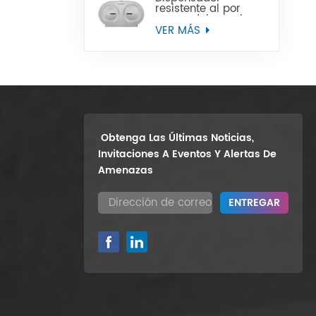
resistente al por
mayor del papel
higiénico del rollo
VER MÁS
enorme del gemelo
9" del soporte de la
pared
Obtenga Las Últimas Noticias,
Invitaciones A Eventos Y Alertas De
Amenazas