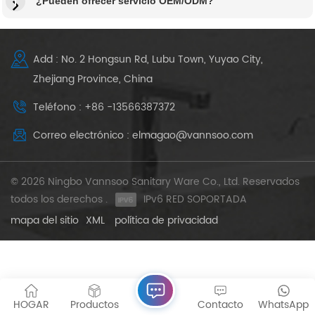
¿Pueden ofrecer servicio OEM/ODM?
Add : No. 2 Hongsun Rd, Lubu Town, Yuyao City,
Zhejiang Province, China
Teléfono : +86 -13566387372
Correo electrónico : elmagao@vannsoo.com
© 2026 Ningbo Vannsoo Sanitary Ware Co., Ltd. Reservados
todos los derechos .
IPv6 RED SOPORTADA
mapa del sitio
XML
política de privacidad
HOGAR
Productos
Contacto
WhatsApp