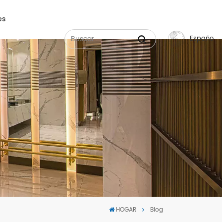
es
Español
English
Français
Русский
Español
عربي
中文
HOGAR
Blog