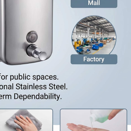
da a espejo)Ventajas: Resistente a la corrosión, a los
mera calidad y excelente resistencia a la humedad. Dos
mate cepillado y acero inoxidable pulido espejo. Ideal
iones de transporte, lugares turísticos y hoteles de lujo
rísticas funcionales imprescindiblesCandado de
 públicos. Evita el robo de pañuelos de papel y los
s.Ventana transparente: Permite comprobar la cantidad
o que facilita al personal de limpieza la organización de
te dentado: Permite una separación suave del papel,
o de papel tisú. Carcasa bien sellada: Evita que la
tes húmedos como los baños.4. Dispensador de papel
r Dispensadores mecánicos manuales (opción más
n, riesgo nulo de fallos en el circuito, bajo coste de
 mayoría de los proyectos comerciales.Dispensadores
ida de papel sin contacto para mayores estándares de
 o reemplazo periódico de baterías, lo que implica un
ospitales y fábricas de procesamiento de alimentos. 5.
s lugaresHoteles boutique: Soporte doble para papel
te y dispensadores minimalistas de toallas de