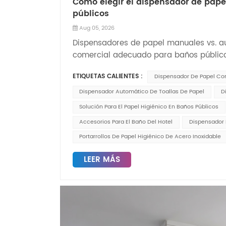
Cómo elegir el dispensador de pap
públicos
Aug 05, 2026
Dispensadores de papel manuales vs. a
comercial adecuado para baños públic
automáticos de papel comercialConozca 
ETIQUETAS CALIENTES :
Dispensador De Papel Co
alto tránsito, hoteles, oficinas y centro
y papel higiénico duraderos para monta
Dispensador Automático De Toallas De Papel
D
automáticos: Cómo elegir el dispensad
Solución Para El Papel Higiénico En Baños Públicos
públicos Gestionar un baño público con m
Accesorios Para El Baño Del Hotel
Dispensador 
costes, la durabilidad y la experiencia 
Portarrollos De Papel Higiénico De Acero Inoxidable
es una de las decisiones más important
opciones principales dominan el merca
LEER MÁS
dispensadores automáticos de papel act
escenarios de aplicación. 1. Dispensad
lugares de uso intensivo.Nuestro dispen
es un dispensador mecánico manual típic
dispensador de papel para baño, que se
papel higiénico jumbo grandes simultán