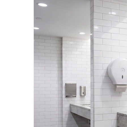
eléctrica: No necesita electricidad ni b
para lugares con suministro eléctrico in
antivandálica, resistente a los arañazo
lugares de mucho tránsito, como centros
fábricas.Gran capacidad para dos rollos
de mano de obra para la administración 
robo y el desperdicio de papel.Inversión
mantenimiento posteriores prácticamente
transporte, plantas industriales, proyec
Dispensador automático de papel con se
categoría.El dispensador automático de 
contacto en los baños. Al ser un dispens
papel automáticamente cuando se detect
principalesFuncionamiento sin contacto: 
que reduce eficazmente los riesgos de 
higiene para los accesorios de los baños 
establecimientos de restauración.Contro
papel y el desperdicio, y reduce el cos