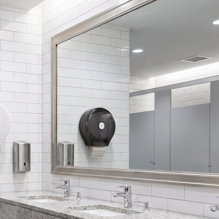
aterías. Funciona de forma fiable en todo momento, ideal
estable.Carcasa de acero inoxidable de alta resistencia:
s e impermeable. Ideal para dispensadores de baño en
 comerciales, estaciones de metro, estadios y
: reduce la frecuencia de recarga y disminuye los costos
de las instalaciones. El gabinete con cerradura evita el
 rentable: Menor coste de compra inicial y gastos de
 nulos. Mejor ajuste: Baños públicos, centros de
tos de aseos de gran volumen y bajo presupuesto.2.
nsor: higiene sin contacto para espacios de primera
toallas de papel con sensor ofrece una experiencia sin
ador de papel activado por sensor, libera la toalla de
an manos bajo el sensor infrarrojo.Ventajas
Los usuarios nunca tocan la superficie del dispensador, lo
contaminación cruzada. Una excelente mejora en la
de hoteles, edificios de oficinas, hospitales y
l del consumo de papel: Evita la extracción excesiva de
te de consumo a largo plazo.Carcasa de plástico moderna