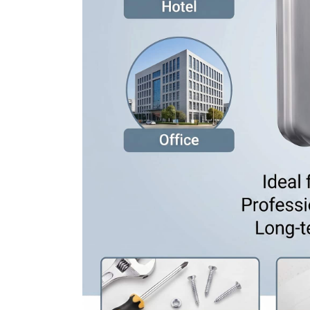
inoxidable 304 (superficie cepillada/puli
impactos, antivandálico, textura de pri
acabados principales: acero inoxidable 
para centros comerciales, escuelas, estac
con mucho tránsito peatonal. 3. Caracte
seguridad: Muy recomendable para baños
daños intencionados a los dispensadore
de papel restante sin abrir la carcasa, l
los horarios de reposición.Borde de cor
reduce los atascos y evita extraer exces
humedad humedezca el papel en ambien
manual frente a automático con senso
popular)No requiere fuente de alimentació
compra y mantenimiento. Fiable para la
automáticos con sensor sin contactoSal
higiene. Requiere alimentación eléctrica
mayor costo inicial. Recomendado para h
Sugerencias de selección para diferente
higiénico de acero inoxidable con estan