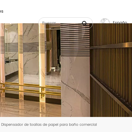
es
Español
English
Français
Русский
Español
عربي
中文
Dispensador de toallas de papel para baño comercial