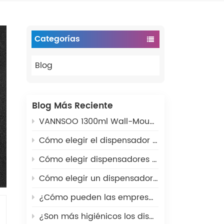
Categorías
Blog
Blog Más Reciente
VANNSOO 1300ml Wall-Mounted Matte Stainless Steel Soap Dispenser: The Ultimate Solution for 2026 Commercial Washroom Upgrades
Cómo elegir el dispensador de papel higiénico comercial adecuado para baños públicos
Cómo elegir dispensadores de papel higiénico para baños comerciales: guía completa de compra
Cómo elegir un dispensador de jabón comercial de pared para baños públicos
¿Cómo pueden las empresas ahorrar dinero con los dispensadores de baño adecuados?
¿Son más higiénicos los dispensadores de jabón automáticos?