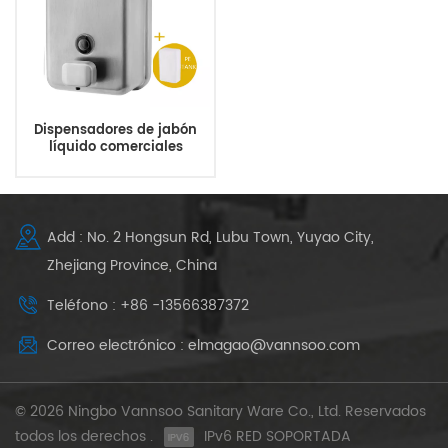
Dispensadores de jabón
líquido comerciales
montados en la pared para
baños públicos
Add : No. 2 Hongsun Rd, Lubu Town, Yuyao City,
Zhejiang Province, China
Teléfono : +86 -13566387372
Correo electrónico : elmagao@vannsoo.com
© 2026 Ningbo Vannsoo Sanitary Ware Co., Ltd. Reservados
todos los derechos .
IPv6 RED SOPORTADA