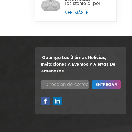
resistente al por
mayor del papel
higiénico del rollo
VER MÁS
enorme del gemelo
9" del soporte de la
pared
Obtenga Las Últimas Noticias,
Invitaciones A Eventos Y Alertas De
Amenazas