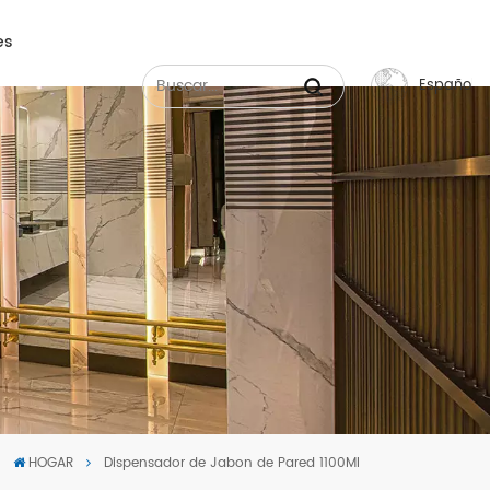
es
Español
English
Français
Русский
Español
عربي
中文
HOGAR
Dispensador de Jabon de Pared 1100Ml