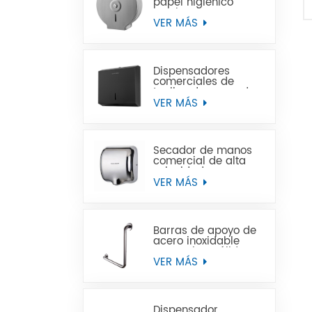
papel higiénico
Jumbo de acero
inoxidable para
VER MÁS
montaje en pared
comercial
Dispensadores
comerciales de
toallas de mano de
papel negro de
VER MÁS
acero inoxidable
Secador de manos
comercial de alta
velocidad para
baños
VER MÁS
Barras de apoyo de
acero inoxidable
para minusválidos
VER MÁS
Dispensador