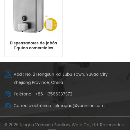
Dispensadores de jabón
líquido comerciales
montados en la pared para
baños públicos
Add : No. 2 Hongsun Rd, Lubu Town, Yuyao City,
Zhejiang Province, China
Teléfono : +86 -13566387372
Correo electrónico : elmagao@vannsoo.com
© 2026 Ningbo Vannsoo Sanitary Ware Co., Ltd. Reservados