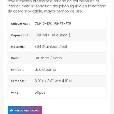
revestimiento protector a prueba de corrosión en el
interior, evita la corrosión del jabón líquido en la carcasa
de acero inoxidable, mayor tiempo de uso.
ZSH12-1200BHFT-ETB
Artículo No.: :
1100ml ( 34 ounce )
Capacidad: :
304 Stainless steel
Material: :
Brushed / Satin
Color: :
Liquid pump
Bomba: :
8.0" L x 3.8" W x 4.8" H
Tamaño: :
50pcs
MOQ: :
PREGUNTE AHORA