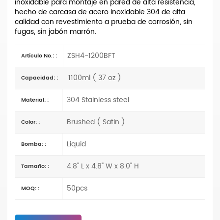
inoxidable para montaje en pared de alta resistencia,
hecho de carcasa de acero inoxidable 304 de alta
calidad con revestimiento a prueba de corrosión, sin
fugas, sin jabón marrón.
ZSH4-1200BFT
Artículo No.: :
1100ml ( 37 oz )
Capacidad: :
304 Stainless steel
Material: :
Brushed ( Satin )
Color: :
Liquid
Bomba: :
4.8" L x 4.8" W x 8.0" H
Tamaño: :
50pcs
MOQ: :