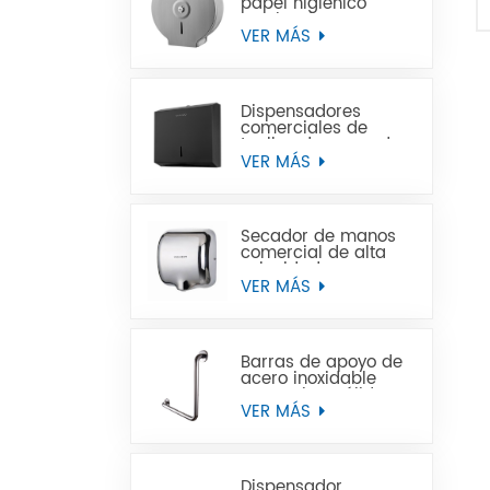
papel higiénico
Jumbo de acero
inoxidable para
VER MÁS
montaje en pared
comercial
Dispensadores
comerciales de
toallas de mano de
papel negro de
VER MÁS
acero inoxidable
Secador de manos
comercial de alta
velocidad para
baños
VER MÁS
Barras de apoyo de
acero inoxidable
para minusválidos
VER MÁS
Dispensador