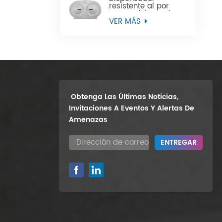
resistente al por
mayor del papel
higiénico del rollo
VER MÁS
enorme del gemelo
9" del soporte de la
pared
Obtenga Las Últimas Noticias,
Invitaciones A Eventos Y Alertas De
Amenazas