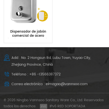
Dispensador de jabón
comercial de acero
inoxidable para montaje
en pared de servicio
pesado
Add : No. 2 Hongsun Rd, Lubu Town, Yuyao City,
Zhejiang Province, China
Teléfono : +86 -13566387372
Correo electrónico : elmagao@vannsoo.com
© 2026 Ningbo Vannsoo Sanitary Ware Co., Ltd. Reservados
todos los derechos .
IPv6 RED SOPORTADA