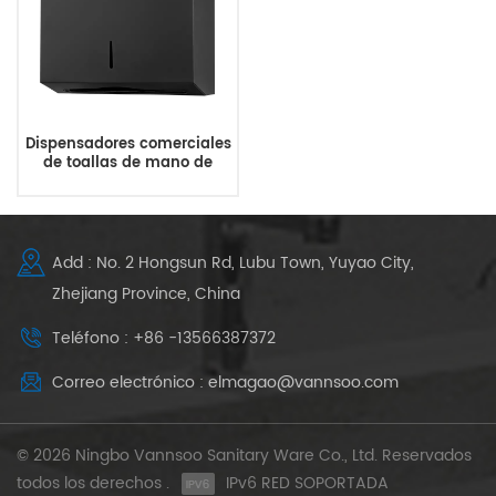
Dispensadores comerciales
de toallas de mano de
papel negro de acero
inoxidable
Add : No. 2 Hongsun Rd, Lubu Town, Yuyao City,
Zhejiang Province, China
Teléfono : +86 -13566387372
Correo electrónico : elmagao@vannsoo.com
© 2026 Ningbo Vannsoo Sanitary Ware Co., Ltd. Reservados
todos los derechos .
IPv6 RED SOPORTADA