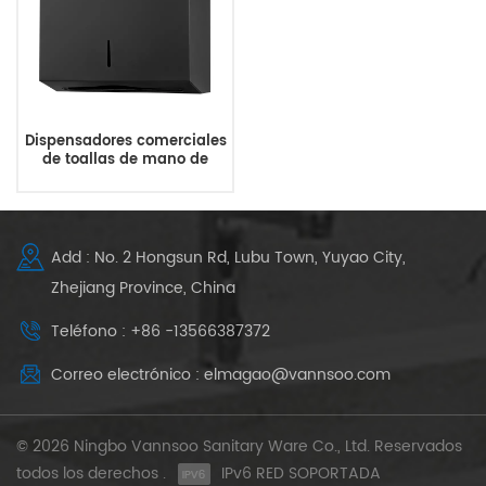
Dispensadores comerciales
de toallas de mano de
papel negro de acero
inoxidable
Add : No. 2 Hongsun Rd, Lubu Town, Yuyao City,
Zhejiang Province, China
Teléfono : +86 -13566387372
Correo electrónico : elmagao@vannsoo.com
© 2026 Ningbo Vannsoo Sanitary Ware Co., Ltd. Reservados
todos los derechos .
IPv6 RED SOPORTADA