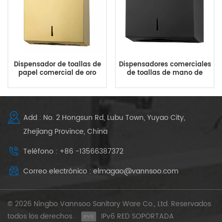
Dispensador de toallas de
Dispensadores comerciales
papel comercial de oro
de toallas de mano de
montado en la pared para
papel negro de acero
trabajo pesado
inoxidable
Add : No. 2 Hongsun Rd, Lubu Town, Yuyao City,
Zhejiang Province, China
Teléfono : +86 -13566387372
Correo electrónico : elmagao@vannsoo.com
© 2026 Ningbo Vannsoo Sanitary Ware Co., Ltd. Reservados
todos los derechos .
IPv6 RED SOPORTADA