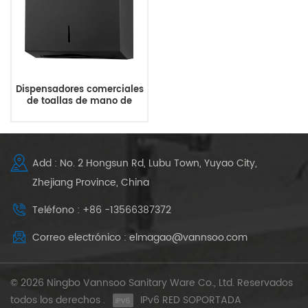
Dispensadores comerciales
de toallas de mano de
papel negro de acero
inoxidable
Add : No. 2 Hongsun Rd, Lubu Town, Yuyao City,
Zhejiang Province, China
Teléfono : +86 -13566387372
Correo electrónico : elmagao@vannsoo.com
© 2026 Ningbo Vannsoo Sanitary Ware Co., Ltd. Reservados
todos los derechos .
IPv6 RED SOPORTADA