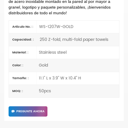
de acero inoxidable montado en la pared al por mayor a
granel, logotipo y paquete personalizables, ¡bienvenidos
distribuidores de todo el mundo!
WS-1207W-GOLD
Artículo No.: :
250 Z-fold, multi-fold paper towels
Capacidad: :
Stainless steel
Material: :
Gold
Color: :
11.1" L x 3.9" W x 10.4" H
Tamaño: :
50pcs
MOQ: :
PREGUNTE AHORA