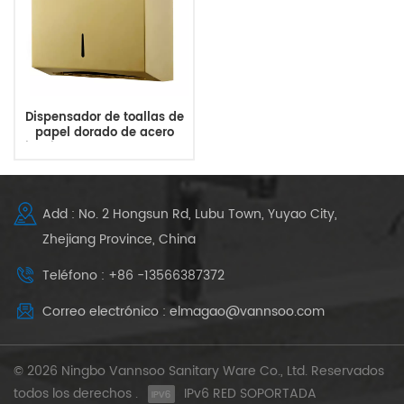
Dispensador de toallas de
papel dorado de acero
inoxidable montado en la
pared al por mayor
Add : No. 2 Hongsun Rd, Lubu Town, Yuyao City,
Zhejiang Province, China
Teléfono : +86 -13566387372
Correo electrónico : elmagao@vannsoo.com
© 2026 Ningbo Vannsoo Sanitary Ware Co., Ltd. Reservados
todos los derechos .
IPv6 RED SOPORTADA