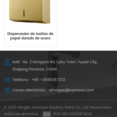
Dispensador de toallas de
papel dorado de acero
inoxidable montado en la
pared al por mayor
Add : No. 2 Hongsun Rd, Lubu Town, Yuyao City,
Zhejiang Province, China
Teléfono : +86 -13566387372
Correo electrónico : elmagao@vannsoo.com
© 2026 Ningbo Vannsoo Sanitary Ware Co., Ltd. Reservados
todos los derechos .
IPv6 RED SOPORTADA