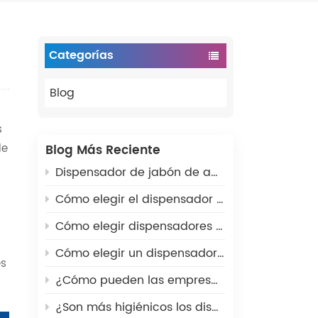
Categorías
Blog
s
le
Blog Más Reciente
Dispensador de jabón de acero inoxidable mate de 1300 ml para montaje en pared VANNSOO: La solución definitiva para la modernización de baños comerciales en 2026.
Cómo elegir el dispensador de papel higiénico comercial adecuado para baños públicos
Cómo elegir dispensadores de papel higiénico para baños comerciales: guía completa de compra
Cómo elegir un dispensador de jabón comercial de pared para baños públicos
es
¿Cómo pueden las empresas ahorrar dinero con los dispensadores de baño adecuados?
¿Son más higiénicos los dispensadores de jabón automáticos?