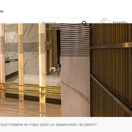
es
Español
English
Français
Русский
Español
عربي
中文
Qué material es mejor para un dispensador de jabón?