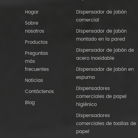
Hogar
Dispensador de jabón
comercial
Sobre
nosotros
Dispensador de jabón
montado en la pared
Productos
Dispensador de jabón de
Preguntas
acero inoxidable
más
frecuentes
Dispensador de jabón en
espuma
Noticias
Dispensadores
Contáctenos
comerciales de papel
Blog
higiénico
Dispensadores
comerciales de toallas de
papel