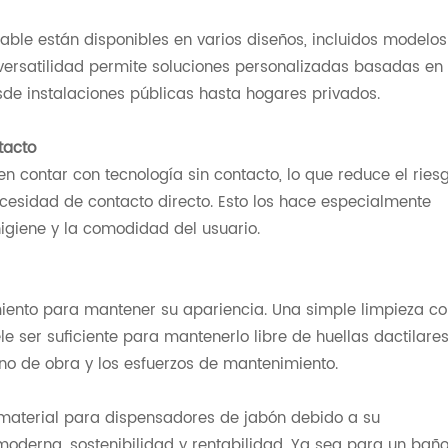
able están disponibles en varios diseños, incluidos modelos
 versatilidad permite soluciones personalizadas basadas en
sde instalaciones públicas hasta hogares privados.
tacto
n contar con tecnología sin contacto, lo que reduce el ries
cesidad de contacto directo. Esto los hace especialmente
igiene y la comodidad del usuario.
miento para mantener su apariencia. Una simple limpieza c
 ser suficiente para mantenerlo libre de huellas dactilare
no de obra y los esfuerzos de mantenimiento.
 material para dispensadores de jabón debido a su
a moderna, sostenibilidad y rentabilidad. Ya sea para un bañ