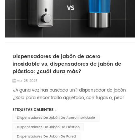
Dispensadores de jabón de acero
inoxidable vs. dispensadores de jabón de
plástico: ¿cuál dura más?
Mar 28, 2025
¿Alguna vez has buscado un? dispensador de jabón
¿Solo para encontrarlo agrietado, con fugas o, peor
aún, cubierto de suciedad? En VANNSOO, donde
ETIQUETAS CALIENTES :
llevamos décadas fabricando sanitarios de primera
Dispensadores De Jabón De Acero Inoxidable
calidad, conocemos muy bien esta frustración. La
clave para evitar estos dolores de cabeza reside en
Dispensadores De Jabón De Plástico
una decisión crucial: ¿acero inoxidable o plástico?
Dispensadores De Jabón De Pared