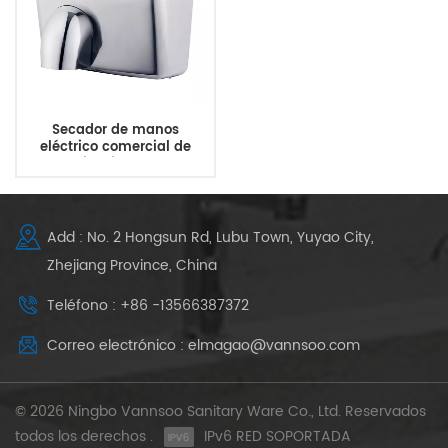
Secador de manos
eléctrico comercial de
acero inoxidable para
montaje en pared para
baño
Add : No. 2 Hongsun Rd, Lubu Town, Yuyao City,
Zhejiang Province, China
Teléfono : +86 -13566387372
Correo electrónico : elmagao@vannsoo.com
© 2026 Ningbo Vannsoo Sanitary Ware Co., Ltd. Reservados
todos los derechos .
IPv6 RED SOPORTADA