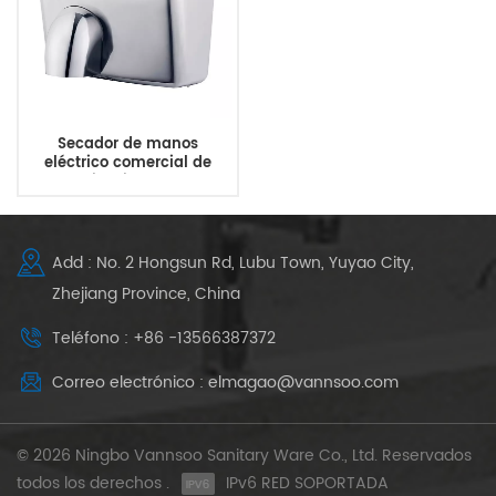
Secador de manos
eléctrico comercial de
acero inoxidable para
montaje en pared para
baño
Add : No. 2 Hongsun Rd, Lubu Town, Yuyao City,
Zhejiang Province, China
Teléfono : +86 -13566387372
Correo electrónico : elmagao@vannsoo.com
© 2026 Ningbo Vannsoo Sanitary Ware Co., Ltd. Reservados
todos los derechos .
IPv6 RED SOPORTADA