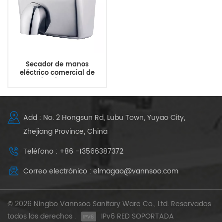
Secador de manos
eléctrico comercial de
acero inoxidable para
montaje en pared para
baño
Add : No. 2 Hongsun Rd, Lubu Town, Yuyao City,
Zhejiang Province, China
Teléfono : +86 -13566387372
Correo electrónico : elmagao@vannsoo.com
© 2026 Ningbo Vannsoo Sanitary Ware Co., Ltd. Reservados
todos los derechos .
IPv6 RED SOPORTADA