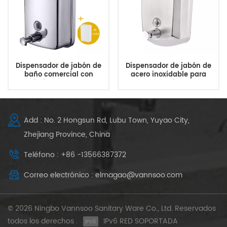
Dispensador de jabón de
Dispensador de jabón de
baño comercial con
acero inoxidable para
revestimiento a prueba de
baños comerciales de 500
corrosión
ml a 1500 ml
Add : No. 2 Hongsun Rd, Lubu Town, Yuyao City,
Zhejiang Province, China
Teléfono : +86 -13566387372
Correo electrónico : elmagao@vannsoo.com
© 2026 Ningbo Vannsoo Sanitary Ware Co., Ltd. Reservados
todos los derechos .
IPv6 RED SOPORTADA