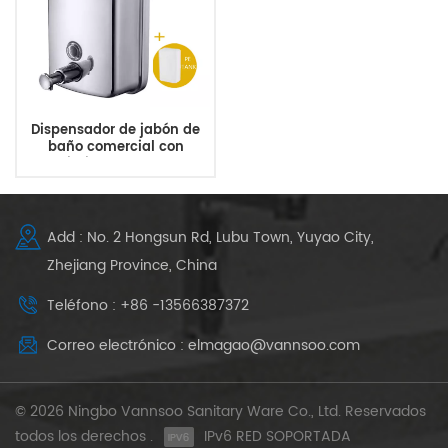
Dispensador de jabón de
baño comercial con
revestimiento a prueba de
corrosión
Add : No. 2 Hongsun Rd, Lubu Town, Yuyao City,
Zhejiang Province, China
Teléfono : +86 -13566387372
Correo electrónico : elmagao@vannsoo.com
© 2026 Ningbo Vannsoo Sanitary Ware Co., Ltd. Reservados
todos los derechos .
IPv6 RED SOPORTADA