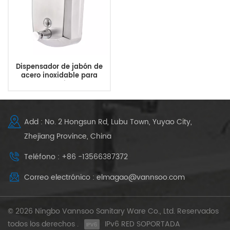
Dispensador de jabón de
acero inoxidable para
baños comerciales de 500
ml a 1500 ml
Add : No. 2 Hongsun Rd, Lubu Town, Yuyao City,
Zhejiang Province, China
Teléfono : +86 -13566387372
Correo electrónico : elmagao@vannsoo.com
© 2026 Ningbo Vannsoo Sanitary Ware Co., Ltd. Reservados
todos los derechos .
IPv6 RED SOPORTADA