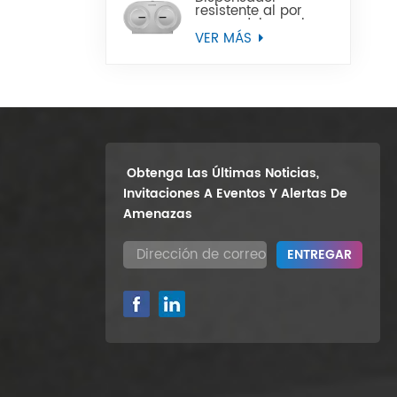
resistente al por
mayor del papel
higiénico del rollo
VER MÁS
enorme del gemelo
9" del soporte de la
pared
Obtenga Las Últimas Noticias,
Invitaciones A Eventos Y Alertas De
Amenazas