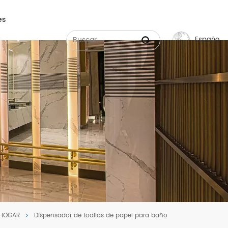
es
Español
English
Français
Русский
Español
عربي
中文
HOGAR
Dispensador de toallas de papel para baño