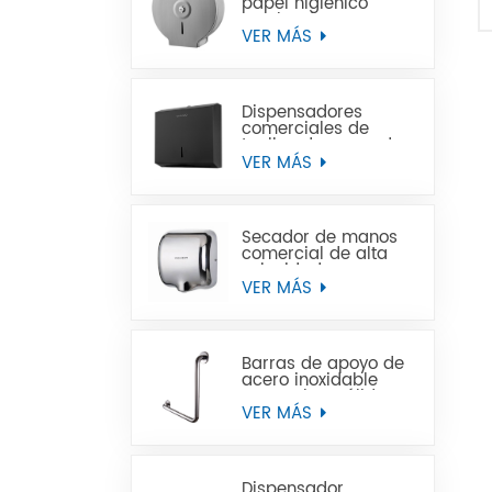
papel higiénico
Jumbo de acero
inoxidable para
VER MÁS
montaje en pared
comercial
Dispensadores
comerciales de
toallas de mano de
papel negro de
VER MÁS
acero inoxidable
Secador de manos
comercial de alta
velocidad para
baños
VER MÁS
Barras de apoyo de
acero inoxidable
para minusválidos
VER MÁS
Dispensador