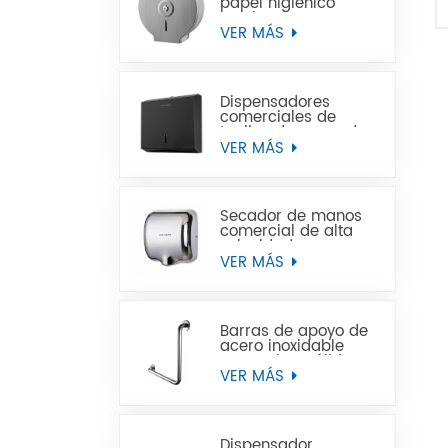
papel higiénico
Jumbo de acero
inoxidable para
VER MÁS
montaje en pared
comercial
Dispensadores
comerciales de
toallas de mano de
papel negro de
VER MÁS
acero inoxidable
Secador de manos
comercial de alta
velocidad para
baños
VER MÁS
Barras de apoyo de
acero inoxidable
para minusválidos
VER MÁS
Dispensador