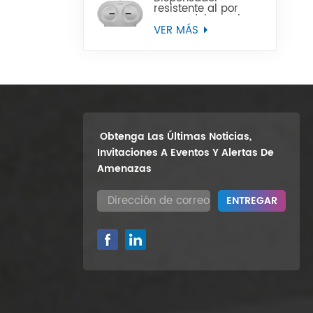
resistente al por
mayor del papel
higiénico del rollo
VER MÁS
enorme del gemelo
9" del soporte de la
pared
Obtenga Las Últimas Noticias,
Invitaciones A Eventos Y Alertas De
Amenazas