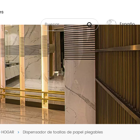
es
Español
English
Français
Русский
Español
عربي
中文
HOGAR
Dispensador de toallas de papel plegables