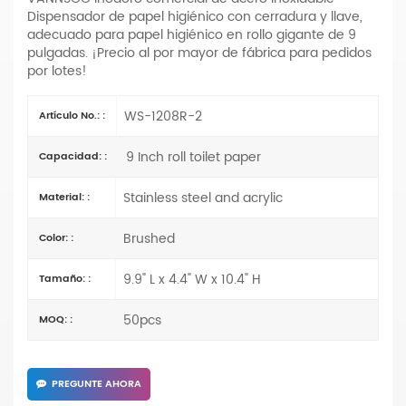
Dispensador de papel higiénico con cerradura y llave,
adecuado para papel higiénico en rollo gigante de 9
pulgadas. ¡Precio al por mayor de fábrica para pedidos
por lotes!
WS-1208R-2
Artículo No.: :
9 Inch roll toilet paper
Capacidad: :
Stainless steel and acrylic
Material: :
Brushed
Color: :
9.9" L x 4.4" W x 10.4" H
Tamaño: :
50pcs
MOQ: :
PREGUNTE AHORA