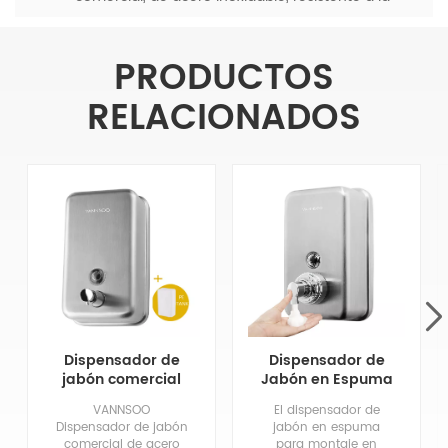
corrosión y a las fugas, para montaje en pared.
PRODUCTOS
RELACIONADOS
Dispensador de
Dispensador de
jabón comercial
Jabón en Espuma
de acero
para Manos de
VANNSOO
El dispensador de
inoxidable para
Acero Inoxidable
Dispensador de jabón
jabón en espuma
montaje en pared
Comercial 1200Ml
comercial de acero
para montaje en