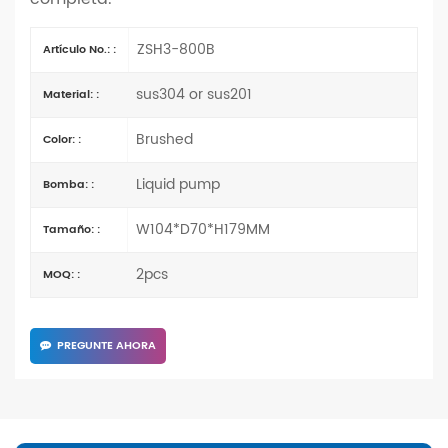
ZSH3-800B
Artículo No.: :
sus304 or sus201
Material: :
Brushed
Color: :
Liquid pump
Bomba: :
W104*D70*H179MM
Tamaño: :
2pcs
MOQ: :
PREGUNTE AHORA