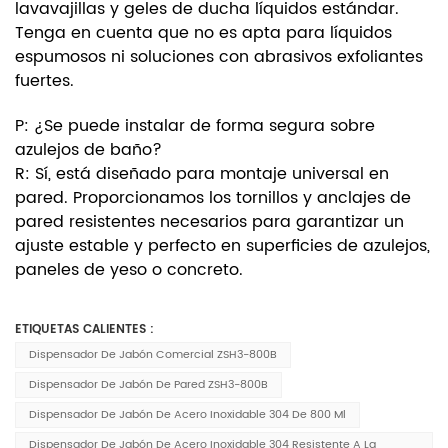
lavavajillas y geles de ducha líquidos estándar.
Tenga en cuenta que no es apta para líquidos
espumosos ni soluciones con abrasivos exfoliantes
fuertes.
P: ¿Se puede instalar de forma segura sobre
azulejos de baño?
R: Sí, está diseñado para montaje universal en
pared. Proporcionamos los tornillos y anclajes de
pared resistentes necesarios para garantizar un
ajuste estable y perfecto en superficies de azulejos,
paneles de yeso o concreto.
ETIQUETAS CALIENTES :
Dispensador De Jabón Comercial ZSH3-800B
Dispensador De Jabón De Pared ZSH3-800B
Dispensador De Jabón De Acero Inoxidable 304 De 800 Ml
Dispensador De Jabón De Acero Inoxidable 304 Resistente A La