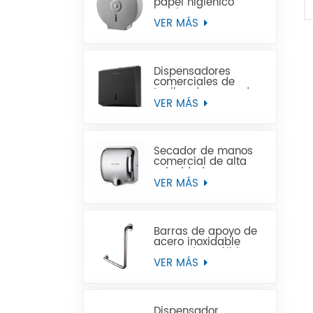
papel higiénico
Jumbo de acero
inoxidable para
VER MÁS
montaje en pared
comercial
Dispensadores
comerciales de
toallas de mano de
papel negro de
VER MÁS
acero inoxidable
Secador de manos
comercial de alta
velocidad para
baños
VER MÁS
Barras de apoyo de
acero inoxidable
para minusválidos
VER MÁS
Dispensador