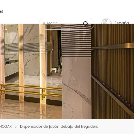
es
Español
English
Français
Русский
Español
عربي
中文
HOGAR
Dispensador de jabón debajo del fregadero