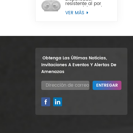
resistente al por
mayor del papel
higiénico del rollo
VER MÁS
enorme del gemelo
9" del soporte de la
pared
Obtenga Las Últimas Noticias,
Invitaciones A Eventos Y Alertas De
Amenazas