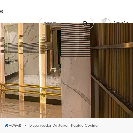
es
Español
English
Français
Русский
Español
عربي
中文
HOGAR
Dispensador De Jabon Líquido Cocina