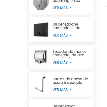
papel higiénico
Jumbo de acero
inoxidable para
VER MÁS
montaje en pared
comercial
Dispensadores
comerciales de
toallas de mano de
papel negro de
VER MÁS
acero inoxidable
Secador de manos
comercial de alta
velocidad para
baños
VER MÁS
Barras de apoyo de
acero inoxidable
para minusválidos
VER MÁS
Dispensador