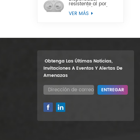
resistente al por
mayor del papel
higiénico del rollo
VER MÁS
enorme del gemelo
9" del soporte de la
pared
Obtenga Las Últimas Noticias,
Invitaciones A Eventos Y Alertas De
Amenazas