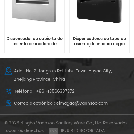
Dispensador de cubierta de
Dispensadores de tapa de
asiento de inodoro de
asiento de inodoro negro
acero inoxidable para
de 1/2 pliegue para
montaje en pared,
montaje en pared
suministro directo de
fábrica
Add : No. 2 Hongsun Rd, Lubu Town, Yuyao City,
Zhejiang Province, China
Teléfono : +86 -13566387372
Correo electrónico : elmagao@vannsoo.com
© 2026 Ningbo Vannsoo Sanitary Ware Co., Ltd. Reservados
todos los derechos .
IPv6 RED SOPORTADA