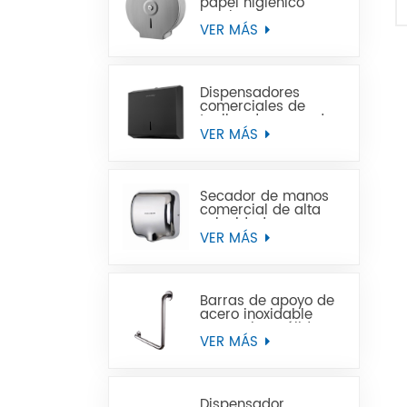
papel higiénico
Jumbo de acero
inoxidable para
VER MÁS
montaje en pared
comercial
Dispensadores
comerciales de
toallas de mano de
papel negro de
VER MÁS
acero inoxidable
Secador de manos
comercial de alta
velocidad para
baños
VER MÁS
Barras de apoyo de
acero inoxidable
para minusválidos
VER MÁS
Dispensador