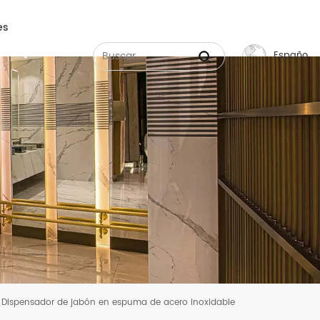
es
Español
English
Français
Русский
Español
عربي
中文
Dispensador de jabón en espuma de acero inoxidable