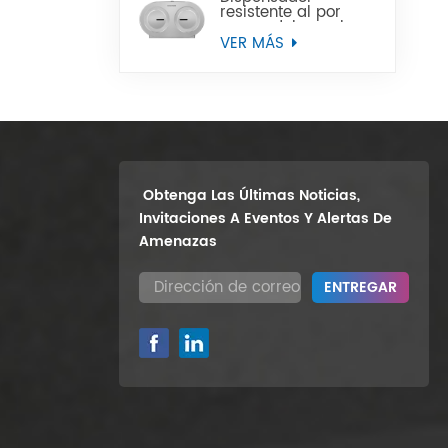
resistente al por
mayor del papel
higiénico del rollo
VER MÁS
enorme del gemelo
9" del soporte de la
pared
Obtenga Las Últimas Noticias,
Invitaciones A Eventos Y Alertas De
Amenazas