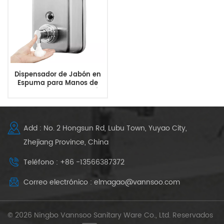
Dispensador de Jabón en
Espuma para Manos de
Acero Inoxidable Comercial
1200Ml
Add : No. 2 Hongsun Rd, Lubu Town, Yuyao City,
Zhejiang Province, China
Teléfono : +86 -13566387372
Correo electrónico : elmagao@vannsoo.com
© 2026 Ningbo Vannsoo Sanitary Ware Co., Ltd. Reservados