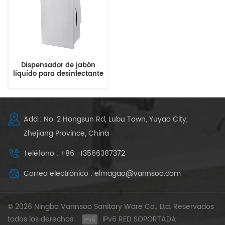
Dispensador de jabón
líquido para desinfectante
de manos de acero
inoxidable de 800 ml
Add : No. 2 Hongsun Rd, Lubu Town, Yuyao City,
Zhejiang Province, China
Teléfono : +86 -13566387372
Correo electrónico : elmagao@vannsoo.com
© 2026 Ningbo Vannsoo Sanitary Ware Co., Ltd. Reservados
todos los derechos .
IPv6 RED SOPORTADA