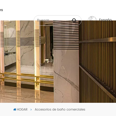
es
Español
English
Français
Русский
Español
عربي
中文
HOGAR
Accesorios de baño comerciales