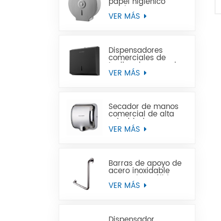
papel higiénico
Jumbo de acero
inoxidable para
VER MÁS
montaje en pared
comercial
Dispensadores
comerciales de
toallas de mano de
papel negro de
VER MÁS
acero inoxidable
Secador de manos
comercial de alta
velocidad para
baños
VER MÁS
Barras de apoyo de
acero inoxidable
para minusválidos
VER MÁS
Dispensador