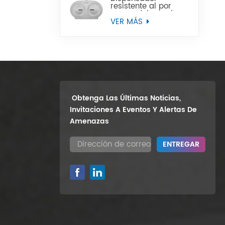
resistente al por
mayor del papel
higiénico del rollo
VER MÁS
enorme del gemelo
9" del soporte de la
pared
Obtenga Las Últimas Noticias,
Invitaciones A Eventos Y Alertas De
Amenazas