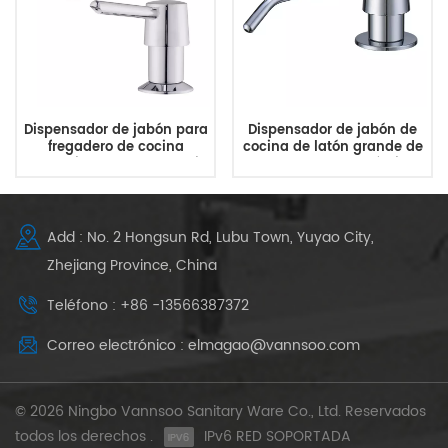
Dispensador de jabón para
Dispensador de jabón de
fregadero de cocina
cocina de latón grande de
comercial moderno de lujo
34 oz para baño público
de suministro de fábrica
Add : No. 2 Hongsun Rd, Lubu Town, Yuyao City,
Zhejiang Province, China
Teléfono : +86 -13566387372
Correo electrónico : elmagao@vannsoo.com
© 2026 Ningbo Vannsoo Sanitary Ware Co., Ltd. Reservados
todos los derechos .
IPv6 RED SOPORTADA