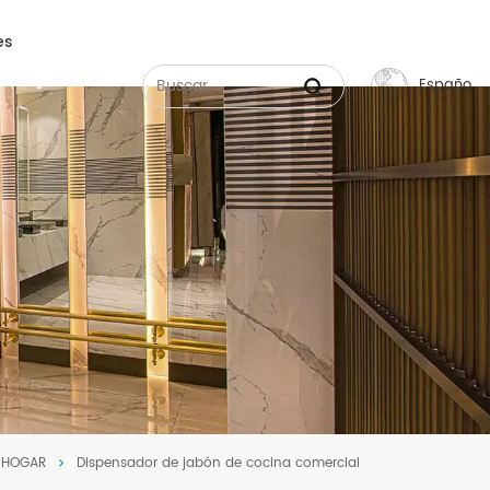
es
Español
English
Français
Русский
Español
عربي
中文
HOGAR
Dispensador de jabón de cocina comercial