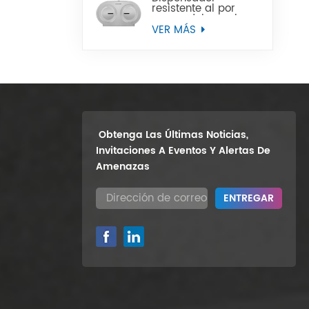
resistente al por
mayor del papel
higiénico del rollo
VER MÁS
enorme del gemelo
9" del soporte de la
pared
Obtenga Las Últimas Noticias,
Invitaciones A Eventos Y Alertas De
Amenazas