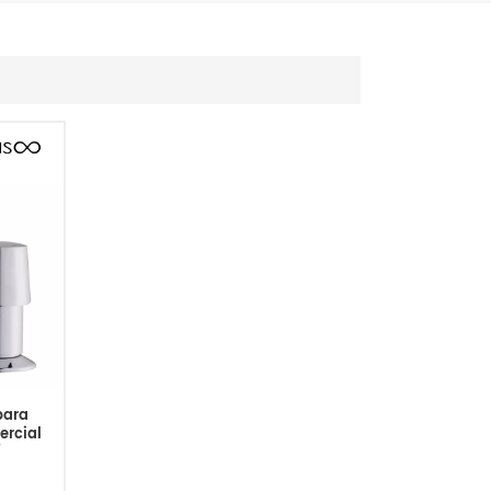
para
ercial
stro de