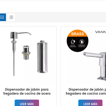
Dispensador de jabón para
Dispensador de jabón 
fregadero de cocina de acero
fregadero de cocina com
inoxidable de primera calidad,
moderno de lujo de sumini
suministro directo de fábrica.
fábrica
LEER MÁS
LEER MÁS