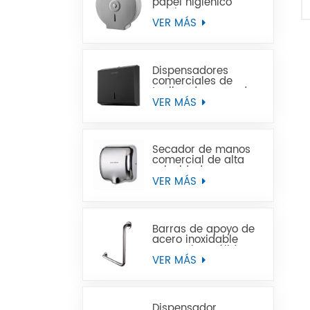
papel higiénico
Jumbo de acero
inoxidable para
VER MÁS
montaje en pared
comercial
Dispensadores
comerciales de
toallas de mano de
papel negro de
VER MÁS
acero inoxidable
Secador de manos
comercial de alta
velocidad para
baños
VER MÁS
Barras de apoyo de
acero inoxidable
para minusválidos
VER MÁS
Dispensador