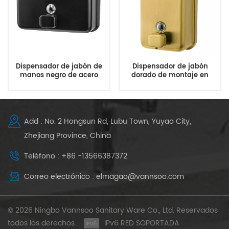
Dispensador de jabón de
Dispensador de jabón
manos negro de acero
dorado de montaje en
inoxidable de montaje en
pared del fabricante de la
pared industrial 1200ML
fábrica VANNSOO
Add : No. 2 Hongsun Rd, Lubu Town, Yuyao City,
Zhejiang Province, China
Teléfono : +86 -13566387372
Correo electrónico : elmagao@vannsoo.com
© 2026 Ningbo Vannsoo Sanitary Ware Co., Ltd. Reservados
todos los derechos .
IPv6 RED SOPORTADA