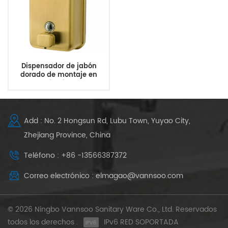
Dispensador de jabón
dorado de montaje en
pared del fabricante de la
fábrica VANNSOO
Add : No. 2 Hongsun Rd, Lubu Town, Yuyao City,
Zhejiang Province, China
Teléfono : +86 -13566387372
Correo electrónico : elmagao@vannsoo.com
© 2026 Ningbo Vannsoo Sanitary Ware Co., Ltd. Reservados
todos los derechos .
IPv6 RED SOPORTADA