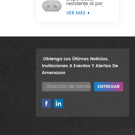
resistente al por
mayor del papel
higiénico del rollo
VER MÁS
enorme del gemelo
9" del soporte de la
pared
Obtenga Las Últimas Noticias,
Invitaciones A Eventos Y Alertas De
Amenazas