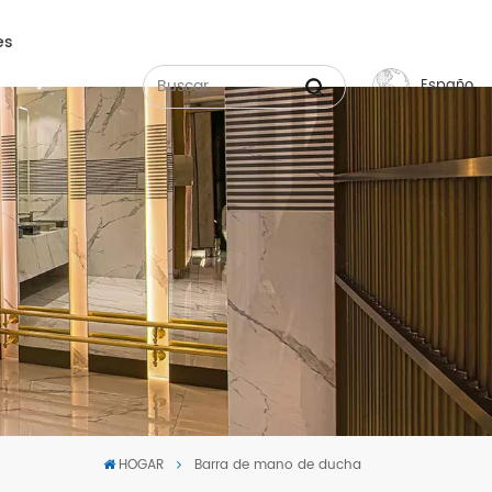
es
Español
English
Français
Русский
Español
عربي
中文
HOGAR
Barra de mano de ducha