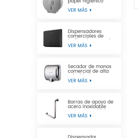
papel higiénico
Jumbo de acero
inoxidable para
VER MÁS
montaje en pared
comercial
Dispensadores
comerciales de
toallas de mano de
papel negro de
VER MÁS
acero inoxidable
Secador de manos
comercial de alta
velocidad para
baños
VER MÁS
Barras de apoyo de
acero inoxidable
para minusválidos
VER MÁS
Dispensador