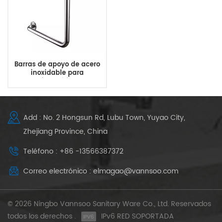
Barras de apoyo de acero
inoxidable para
minusválidos
Add : No. 2 Hongsun Rd, Lubu Town, Yuyao City,
Zhejiang Province, China
Teléfono : +86 -13566387372
Correo electrónico : elmagao@vannsoo.com
© 2026 Ningbo Vannsoo Sanitary Ware Co., Ltd. Reservados
todos los derechos .
IPv6 RED SOPORTADA