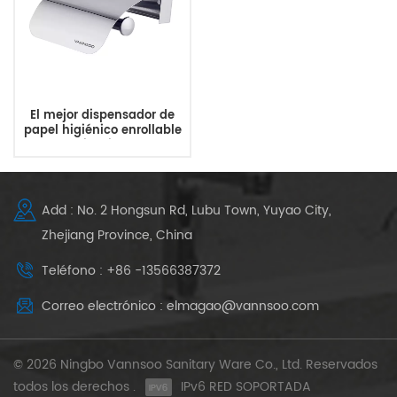
El mejor dispensador de
papel higiénico enrollable
de acero inoxidable para
baño en casa
Add : No. 2 Hongsun Rd, Lubu Town, Yuyao City,
Zhejiang Province, China
Teléfono : +86 -13566387372
Correo electrónico : elmagao@vannsoo.com
© 2026 Ningbo Vannsoo Sanitary Ware Co., Ltd. Reservados
todos los derechos .
IPv6 RED SOPORTADA