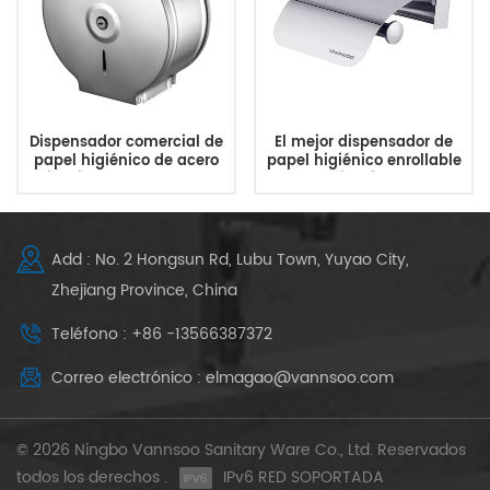
Dispensador comercial de
El mejor dispensador de
papel higiénico de acero
papel higiénico enrollable
inoxidable para baño
de acero inoxidable para
baño en casa
Add : No. 2 Hongsun Rd, Lubu Town, Yuyao City,
Zhejiang Province, China
Teléfono : +86 -13566387372
Correo electrónico : elmagao@vannsoo.com
© 2026 Ningbo Vannsoo Sanitary Ware Co., Ltd. Reservados
todos los derechos .
IPv6 RED SOPORTADA