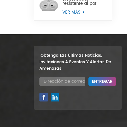
resistente al por
mayor del papel
higiénico del rollo
VER MÁS
enorme del gemelo
9" del soporte de la
pared
Obtenga Las Últimas Noticias,
Invitaciones A Eventos Y Alertas De
Amenazas