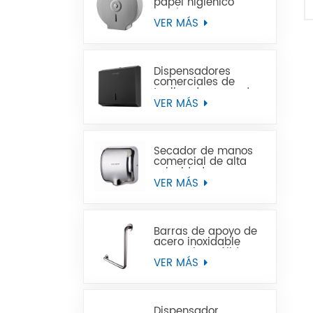
papel higiénico
Jumbo de acero
inoxidable para
VER MÁS
montaje en pared
comercial
Dispensadores
comerciales de
toallas de mano de
papel negro de
VER MÁS
acero inoxidable
Secador de manos
comercial de alta
velocidad para
baños
VER MÁS
Barras de apoyo de
acero inoxidable
para minusválidos
VER MÁS
Dispensador