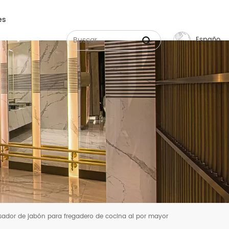
es
Español
English
Français
Русский
Español
عربي
中文
sador de jabón para fregadero de cocina al por mayor